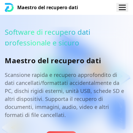
Maestro del recupero dati
Software di recupero dati
professionale e sicuro
M
a
e
s
t
r
o
d
e
l
r
e
c
u
p
e
r
o
d
a
t
i
Scansione rapida e recupero approfondito di
dati cancellati/formattati accidentalmente da
PC, dischi rigidi esterni, unità USB, schede SD e
altri dispositivi. Supporta il recupero di
documenti, immagini, audio, video e altri
formati di file cancellati.