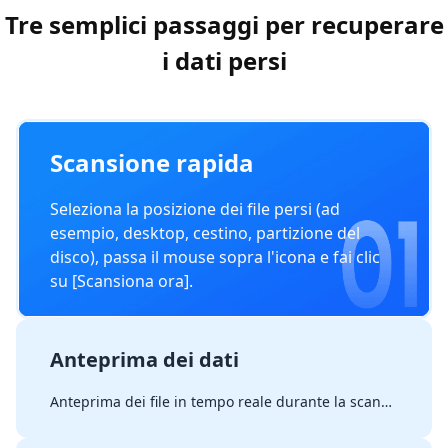
Tre semplici passaggi per recuperare
i dati persi
Scansione rapida
Seleziona la posizione dei file persi (ad
esempio, desktop, cestino, partizione del
disco), passa il mouse sopra l'icona e fai clic
su [Scansiona ora].
Anteprima dei dati
Anteprima dei file in tempo reale durante la scansione facendo doppio clic; non c'è bisogno di aspettare il completamento.