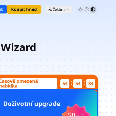
ut
Koupit hned
Čeština
 Wizard
Časově omezená
:
:
54
54
17
nabídka
Doživotní upgrade
50
+