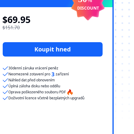
%
DISCOUNT
$69.95
$151.70
Koupit hned
30denní záruka vrácení peněz
3
Neomezené zotavení pro
zařízení
Náhled dat před obnovením
Úplná záloha disku nebo oddílu
Oprava poškozeného souboru PDF
Doživotní licence včetně bezplatných upgradů