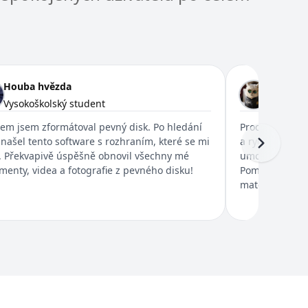
Houba hvězda
Snílek 
Vysokoškolský student
Učitel
em jsem zformátoval pevný disk. Po hledání
Proces byl ve
našel tento software s rozhraním, které se mi
a rychlým sken
o. Překvapivě úspěšně obnovil všechny mé
umožňuje náhl
enty, videa a fotografie z pevného disku!
Pomohlo mi to
materiály. Vře