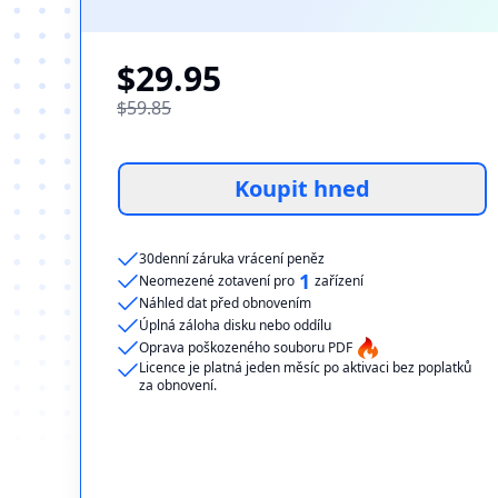
$29.95
$59.85
Koupit hned
30denní záruka vrácení peněz
1
Neomezené zotavení pro
zařízení
Náhled dat před obnovením
Úplná záloha disku nebo oddílu
Oprava poškozeného souboru PDF
Licence je platná jeden měsíc po aktivaci bez poplatků
za obnovení.