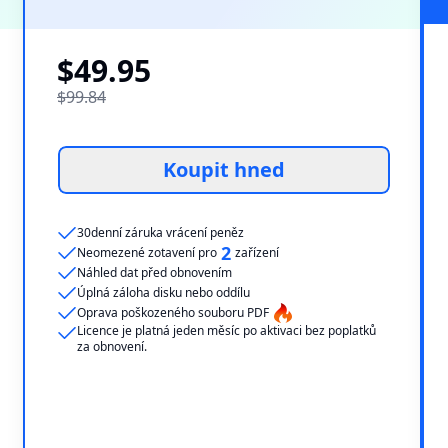
$49.95
$99.84
Koupit hned
30denní záruka vrácení peněz
2
Neomezené zotavení pro
zařízení
Náhled dat před obnovením
Úplná záloha disku nebo oddílu
Oprava poškozeného souboru PDF
Licence je platná jeden měsíc po aktivaci bez poplatků
za obnovení.